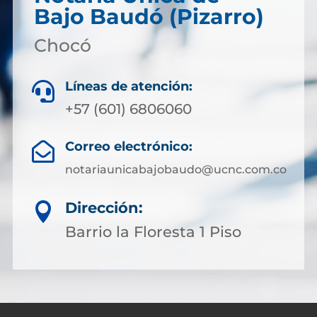
Bajo Baudó (Pizarro)
Chocó
Líneas de atención:

+57 (601) 6806060
Correo electrónico:

notariaunicabajobaudo@ucnc.com.co
Dirección:

Barrio la Floresta 1 Piso