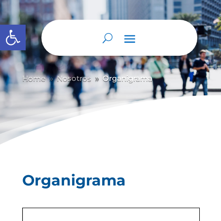
Abrir barra de herramientas
Home
Nosotros
Organigrama
9
9
Organigrama