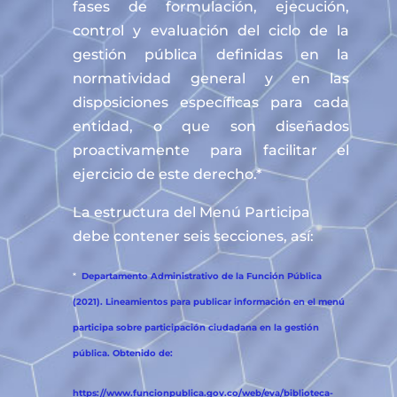
fases de formulación, ejecución,
control y evaluación del ciclo de la
gestión pública definidas en la
normatividad general y en las
disposiciones específicas para cada
entidad, o que son diseñados
proactivamente para facilitar el
ejercicio de este derecho.*
La estructura del Menú Participa
debe contener seis secciones, así:
*
Departamento Administrativo de la Función Pública
(2021). Lineamientos para publicar información en el menú
participa sobre participación ciudadana en la gestión
pública. Obtenido de:
https://www.funcionpublica.gov.co/web/eva/biblioteca-