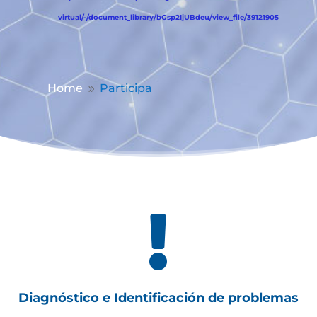
virtual/-/document_library/bGsp2IjUBdeu/view_file/39121905
Home
Participa
9

Diagnóstico e Identificación de problemas