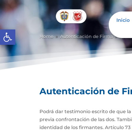
Inicio
Abrir barra de herramientas
Home
Autenticación de Firma
Auten
9
9
Autenticación de F
Podrá dar testimonio escrito de que l
previa confrontación de las dos. Tambi
identidad de los firmantes. Artículo 7