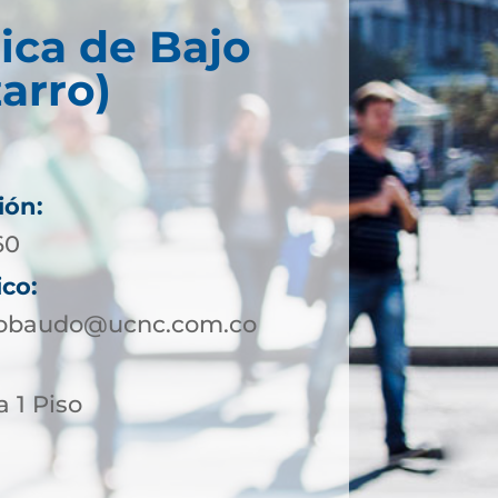
ica de Bajo
arro)
ión:
60
ico:
jobaudo@ucnc.com.co
a 1 Piso