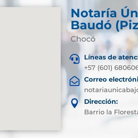
Notaría Ún
Baudó (Piz
Chocó
Líneas de atenc

+57 (601) 68060
Correo electrón

notariaunicaba
Dirección:

Barrio la Florest