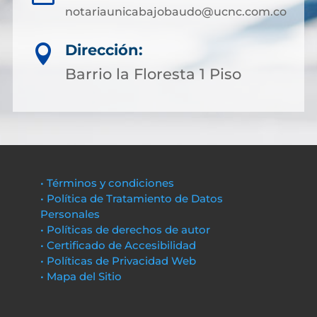
notariaunicabajobaudo@ucnc.com.co
Dirección:

Barrio la Floresta 1 Piso
• Términos y condiciones
• Política de Tratamiento de Datos
Personales
• Políticas de derechos de autor
• Certificado de Accesibilidad
• Políticas de Privacidad Web
• Mapa del Sitio