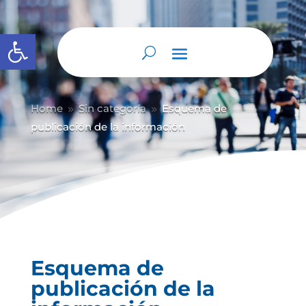
Abrir barra de herramientas
Home
Sin categoría
Esquema de
9
9
publicación de la información
Esquema de
publicación de la