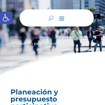
Abrir barra de herramientas
Home
Sin categoría
Planeación y
9
9
presupuesto participativo.
Planeación y
presupuesto