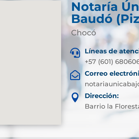
Notaría Ún
Baudó (Piz
Chocó
Líneas de atenc

+57 (601) 68060
Correo electrón

notariaunicaba
Dirección:

Barrio la Florest