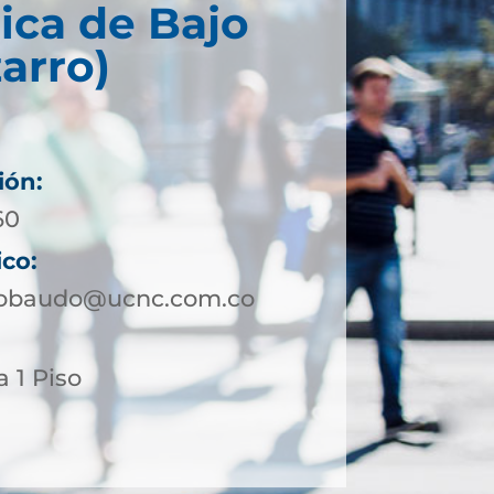
ica de Bajo
arro)
ión:
60
ico:
jobaudo@ucnc.com.co
a 1 Piso