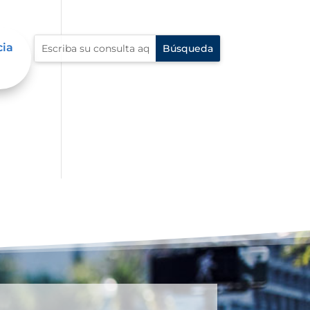
cia
 en