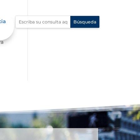
cia
 al
ra