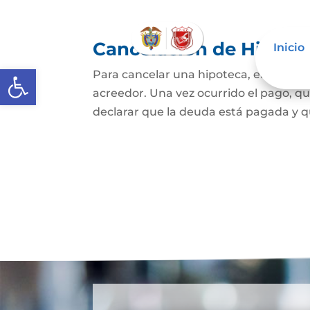
Cancelación de Hipote
Inicio
Abrir barra de herramientas
Para cancelar una hipoteca, el dueño d
acreedor. Una vez ocurrido el pago, qui
declarar que la deuda está pagada y que