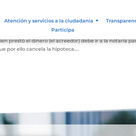
ca
Atención y servicios a la ciudadanía
Transparen
Participa
el bien hipotecado debe pagar la totalidad de la deuda
en prestó el dinero (el acreedor) debe ir a la notaría pa
 por ello cancela la hipoteca....