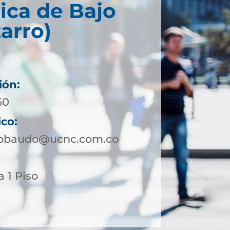
ica de Bajo
arro)
ión:
60
ico:
jobaudo@ucnc.com.co
a 1 Piso