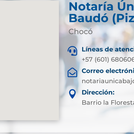
Notaría Ún
Baudó (Piz
Chocó
Líneas de atenc

+57 (601) 68060
Correo electrón

notariaunicaba
Dirección:

Barrio la Florest