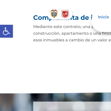
Compraventa de inmue
Inicio
Abrir barra de herramientas
Mediante este contrato, una persona se
construcción, apartamento o una finca,
esos inmuebles a cambio de un valor e