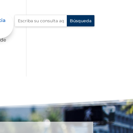
cia
 de