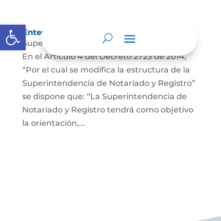
Abrir barra de herramientas
Entes y autoridades que lo vigilan
Superintendencia de Notariado y Registro
En el Artículo 4 del Decreto 2723 de 2014,
“Por el cual se modifica la estructura de la
Superintendencia de Notariado y Registro”
se dispone que: “La Superintendencia de
Notariado y Registro tendrá como objetivo
la orientación,...