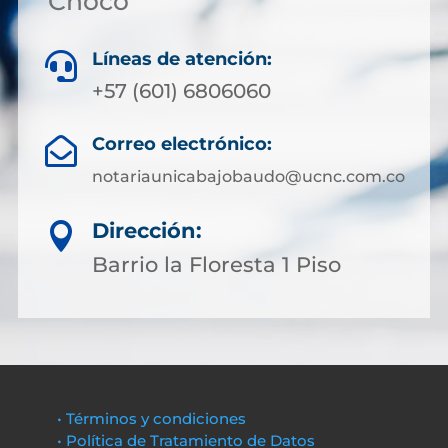
Chocó
Líneas de atención:

+57 (601) 6806060
Correo electrónico:

notariaunicabajobaudo@ucnc.com.co
Dirección:

Barrio la Floresta 1 Piso
• Términos y condiciones
• Política de Tratamiento de Datos