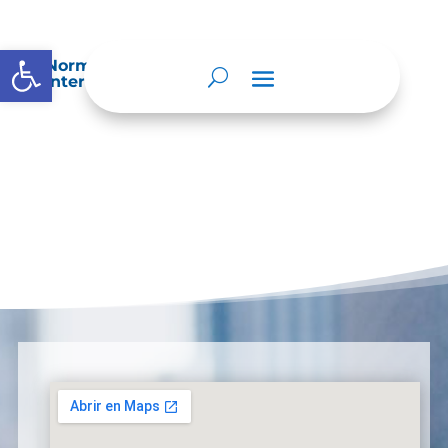
Abrir barra de herramientas
Normatividad especial que les aplique de
interés.