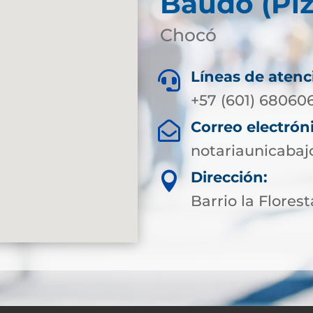
Baudó (Piz
Chocó
Líneas de atenc

+57 (601) 68060
Correo electrón

notariaunicaba
Dirección:

Barrio la Florest