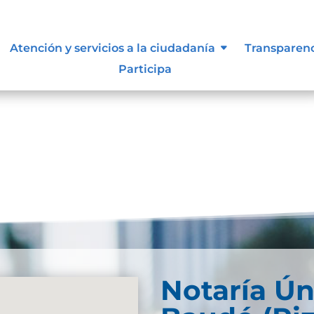
 vigentes exigidos por los entes
Atención y servicios a la ciudadanía
Transparen
externos o internos.
Participa
Notaría Ún