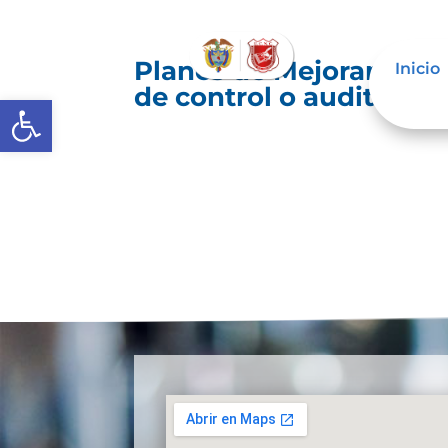
Planes de Mejoramiento
Inicio
de control o auditoría 
Abrir barra de herramientas