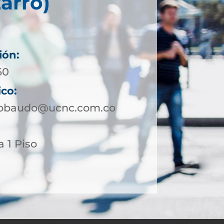
arro)
ión:
60
ico:
jobaudo@ucnc.com.co
a 1 Piso